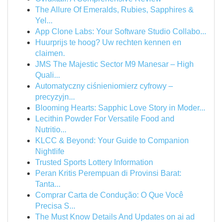
The Allure Of Emeralds, Rubies, Sapphires &
Yel...
App Clone Labs: Your Software Studio Collabo...
Huurprijs te hoog? Uw rechten kennen en
claimen.
JMS The Majestic Sector M9 Manesar – High
Quali...
Automatyczny ciśnieniomierz cyfrowy –
precyzyjn...
Blooming Hearts: Sapphic Love Story in Moder...
Lecithin Powder For Versatile Food and
Nutritio...
KLCC & Beyond: Your Guide to Companion
Nightlife
Trusted Sports Lottery Information
Peran Kritis Perempuan di Provinsi Barat:
Tanta...
Comprar Carta de Condução: O Que Você
Precisa S...
The Must Know Details And Updates on ai ad