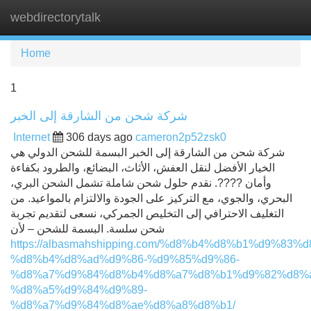
webdirectorytalk
Tog
navi
Home
1
شركة شحن من الشارقة إلى الخبر
Internet
306 days ago
cameron2p52zsk0
شركة شحن من الشارقة إلى الخبر البسمة للشحن الدولي هي
الخيار الأفضل لنقل العفش، الأثاث، البضائع، والطرود بكفاءة
وأمان ????. نقدم حلول شحن شاملة تشمل الشحن البري،
البحري، والجوي، مع التركيز على الجودة والالتزام بالمواعيد. من
التغليف الاحترافي إلى التخليص الجمركي، نسعى لتقديم تجربة
شحن سلسة. البسمة للشحن – لأن
https://albasmahshipping.com/%d8%b4%d8%b1%d9%83%d
%d8%b4%d8%ad%d9%86-%d9%85%d9%86-
%d8%a7%d9%84%d8%b4%d8%a7%d8%b1%d9%82%d8%a
%d8%a5%d9%84%d9%89-
%d8%a7%d9%84%d8%ae%d8%a8%d8%b1/