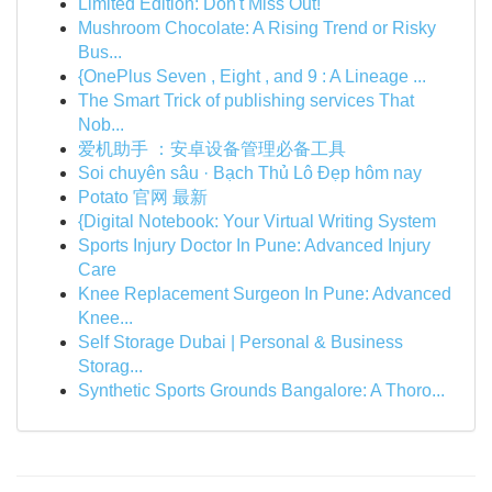
Limited Edition: Don't Miss Out!
Mushroom Chocolate: A Rising Trend or Risky
Bus...
{OnePlus Seven , Eight , and 9 : A Lineage ...
The Smart Trick of publishing services That
Nob...
爱机助手 ：安卓设备管理必备工具
Soi chuyên sâu · Bạch Thủ Lô Đẹp hôm nay
Potato 官网 最新
{Digital Notebook: Your Virtual Writing System
Sports Injury Doctor In Pune: Advanced Injury
Care
Knee Replacement Surgeon In Pune: Advanced
Knee...
Self Storage Dubai | Personal & Business
Storag...
Synthetic Sports Grounds Bangalore: A Thoro...