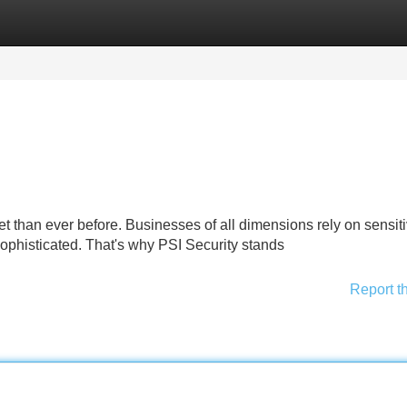
Categories
Register
Login
sset than ever before. Businesses of all dimensions rely on sensit
ophisticated. That's why PSI Security stands
Report t