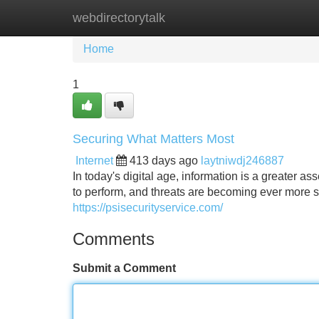
webdirectorytalk
Home
New Site Listings
Add Site
Home
1
Securing What Matters Most
Internet
413 days ago
laytniwdj246887
In today's digital age, information is a greater a
to perform, and threats are becoming ever more s
https://psisecurityservice.com/
Comments
Submit a Comment