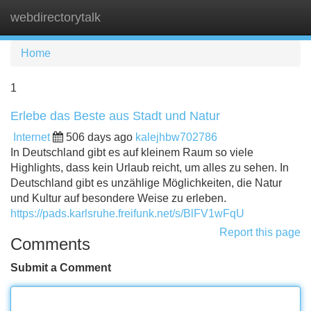
webdirectorytalk
Tog
navi
Home
1
Erlebe das Beste aus Stadt und Natur
Internet
506 days ago
kalejhbw702786
In Deutschland gibt es auf kleinem Raum so viele
Highlights, dass kein Urlaub reicht, um alles zu sehen. In
Deutschland gibt es unzählige Möglichkeiten, die Natur
und Kultur auf besondere Weise zu erleben.
https://pads.karlsruhe.freifunk.net/s/BlFV1wFqU
Report this page
Comments
Submit a Comment