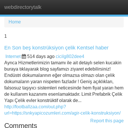
webdirectorytalk
Tog
navi
Home
1
En Son beş konstrüksiyon çelik Kentsel haber
Internet
514 days ago
cicilg802dee4
Ayrıca Hizmetlerimizin tamamı ile ait detaylı selen kucakin
buraya tıklayarak blog sayfamızı ziyaret edebilirsiniz!
Endüstri dokumalarının eğer olmazsa olmazı olan çelik
dokumaların yararı nispeten fazladır ! Geniş açıklıkları,
falsosuz taşıyıcı sistemleri neticesinde hem fiyat yararı hem
de kullanım kazanımı esenlamaktadır. Limit Prefabrik Çelik
Yapı Çelik evler konstrüktif olarak de...
http://footballzaa.com/out.php?
url=https://snkyapicozumleri.com/agir-celik-konstruksiyon/
Report this page
Comments