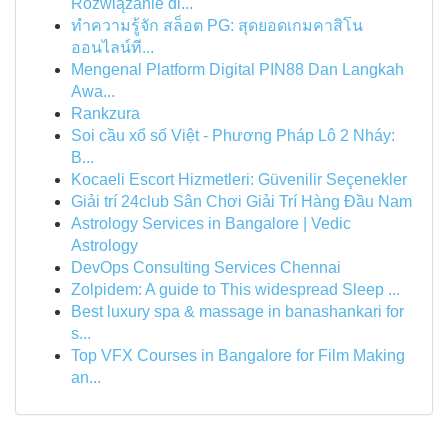
Rozwiązanie dl...
ทำความรู้จัก สล็อต PG: สุดยอดเกมคาสิโน
ออนไลน์ที...
Mengenal Platform Digital PIN88 Dan Langkah
Awa...
Rankzura
Soi cầu xổ số Việt - Phương Pháp Lô 2 Nháy:
B...
Kocaeli Escort Hizmetleri: Güvenilir Seçenekler
Giải trí 24club Sân Chơi Giải Trí Hàng Đầu Nam
Astrology Services in Bangalore | Vedic
Astrology
DevOps Consulting Services Chennai
Zolpidem: A guide to This widespread Sleep ...
Best luxury spa & massage in banashankari for
s...
Top VFX Courses in Bangalore for Film Making
an...