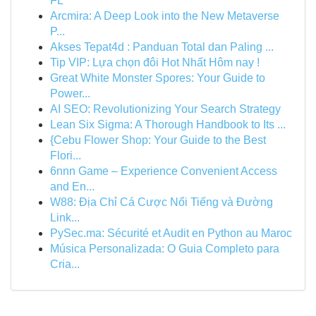
FL
Arcmira: A Deep Look into the New Metaverse
P...
Akses Tepat4d : Panduan Total dan Paling ...
Tip VIP: Lựa chọn đôi Hot Nhất Hôm nay !
Great White Monster Spores: Your Guide to
Power...
AI SEO: Revolutionizing Your Search Strategy
Lean Six Sigma: A Thorough Handbook to Its ...
{Cebu Flower Shop: Your Guide to the Best
Flori...
6nnn Game – Experience Convenient Access
and En...
W88: Địa Chỉ Cá Cược Nổi Tiếng và Đường
Link...
PySec.ma: Sécurité et Audit en Python au Maroc
Música Personalizada: O Guia Completo para
Cria...