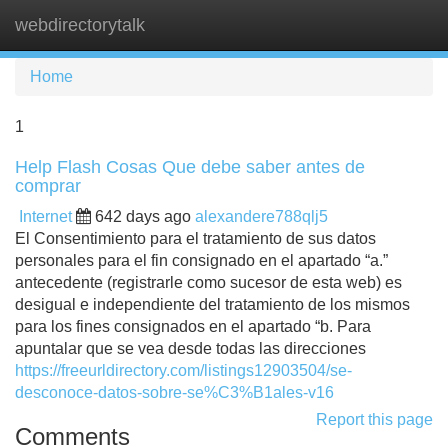
webdirectorytalk
Tog
navi
Home
1
Help Flash Cosas Que debe saber antes de
comprar
Internet
642 days ago
alexandere788qlj5
El Consentimiento para el tratamiento de sus datos
personales para el fin consignado en el apartado “a.”
antecedente (registrarle como sucesor de esta web) es
desigual e independiente del tratamiento de los mismos
para los fines consignados en el apartado “b. Para
apuntalar que se vea desde todas las direcciones
https://freeurldirectory.com/listings12903504/se-
desconoce-datos-sobre-se%C3%B1ales-v16
Report this page
Comments