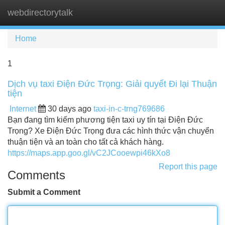
webdirectorytalk
Tog
navi
Home
1
Dịch vụ taxi Điện Đức Trọng: Giải quyết Đi lại Thuận
tiện
Internet
30 days ago
taxi-in-c-trng769686
Bạn đang tìm kiếm phương tiện taxi uy tín tại Điện Đức
Trọng? Xe Điện Đức Trọng đưa các hình thức vận chuyển
thuận tiện và an toàn cho tất cả khách hàng.
https://maps.app.goo.gl/vC2JCooewpi46kXo8
Report this page
Comments
Submit a Comment