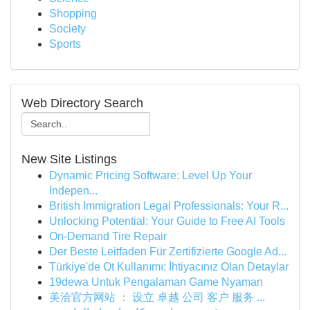
Shopping
Society
Sports
Web Directory Search
New Site Listings
Dynamic Pricing Software: Level Up Your
Indepen...
British Immigration Legal Professionals: Your R...
Unlocking Potential: Your Guide to Free AI Tools
On-Demand Tire Repair
Der Beste Leitfaden Für Zertifizierte Google Ad...
Türkiye'de Ot Kullanımı: İhtiyacınız Olan Detaylar
19dewa Untuk Pengalaman Game Nyaman
美洽官方网站 ： 设立 卓越 公司 客户 服务 ...