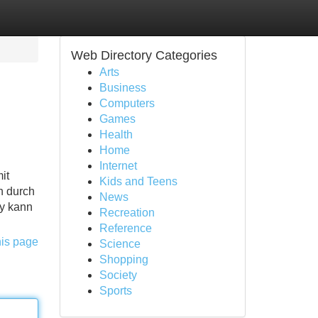
Web Directory Categories
Arts
Business
Computers
Games
Health
Home
Internet
it
Kids and Teens
h durch
News
uy kann
Recreation
Reference
his page
Science
Shopping
Society
Sports