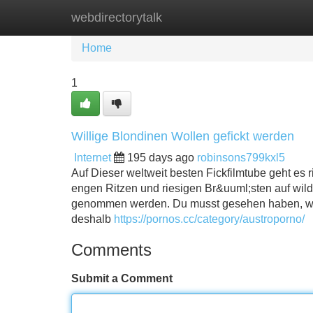
webdirectorytalk
Home
New Site Listings
Add Site
Home
1
Willige Blondinen Wollen gefickt werden
Internet
195 days ago
robinsons799kxl5
Auf Dieser weltweit besten Fickfilmtube geht es 
engen Ritzen und riesigen Br&uuml;sten auf wil
genommen werden. Du musst gesehen haben, wie 
deshalb
https://pornos.cc/category/austroporno/
Comments
Submit a Comment