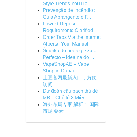
Style Trends You Ha...
Prevenção de Incêndio :
Guia Abrangente e F...
Lowest Deposit
Requirements Clarified
Order Tabs Via the Internet
Alberta: Your Manual
Ścierka do podłogi szara
Perfecto – idealna do ...
VapeShopAE – Vape
Shop in Dubai
土豆官网最新入口，方便
访问！
Dự đoán cầu bạch thủ đề
MB – Chủ lô 3 Miền
海外布局专家 解析： 国际
市场 要素