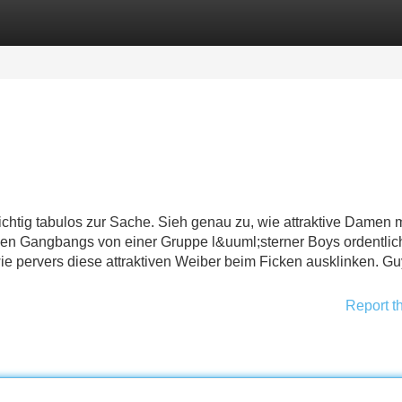
Categories
Register
Login
richtig tabulos zur Sache. Sieh genau zu, wie attraktive Damen m
den Gangbangs von einer Gruppe l&uuml;sterner Boys ordentlic
pervers diese attraktiven Weiber beim Ficken ausklinken. G
Report t